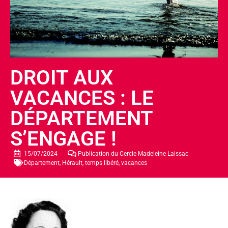
DROIT AUX
VACANCES : LE
DÉPARTEMENT
S’ENGAGE !
15/07/2024
Publication du
Cercle Madeleine Laissac
Département
,
Hérault
,
temps libéré
,
vacances