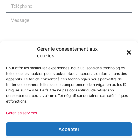
Gérer le consentement aux
Je souhaite m'inscrire à la newsletter du Parti
cookies
Socialiste de l'Hérault
Pour offrir les meilleures expériences, nous utilisons des technologies
Envoyer
telles que les cookies pour stocker et/ou accéder aux informations des
appareils. Le fait de consentir à ces technologies nous permettra de
traiter des données telles que le comportement de navigation ou les ID
uniques sur ce site. Le fait de ne pas consentir ou de retirer son
consentement peut avoir un effet négatif sur certaines caractéristiques
et fonctions.
Gérer les services
La Fédération
Accepter
Les Jeunes Socialistes
Les Sections