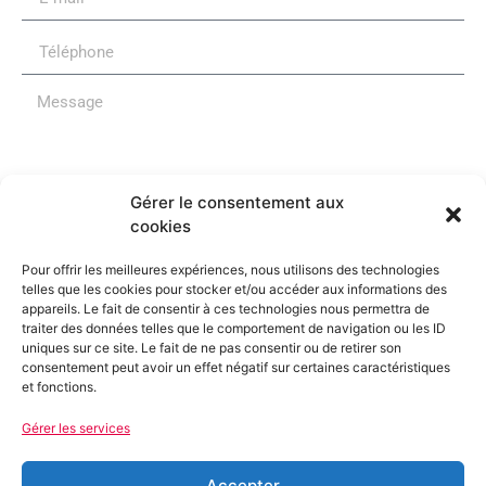
Gérer le consentement aux
Je souhaite m'inscrire à la newsletter du Parti
cookies
Socialiste de l'Hérault
Pour offrir les meilleures expériences, nous utilisons des technologies
Envoyer
telles que les cookies pour stocker et/ou accéder aux informations des
appareils. Le fait de consentir à ces technologies nous permettra de
traiter des données telles que le comportement de navigation ou les ID
uniques sur ce site. Le fait de ne pas consentir ou de retirer son
consentement peut avoir un effet négatif sur certaines caractéristiques
et fonctions.
Gérer les services
La Fédération
Accepter