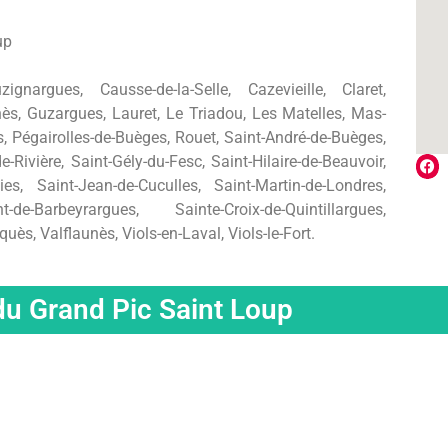
up
nargues, Causse-de-la-Selle, Cazevieille, Claret,
anès, Guzargues, Lauret, Le Triadou, Les Matelles, Mas-
, Pégairolles-de-Buèges, Rouet, Saint-André-de-Buèges,
-Rivière, Saint-Gély-du-Fesc, Saint-Hilaire-de-Beauvoir,
ies, Saint-Jean-de-Cuculles, Saint-Martin-de-Londres,
t-de-Barbeyrargues, Sainte-Croix-de-Quintillargues,
ès, Valflaunès, Viols-en-Laval, Viols-le-Fort.
 du Grand Pic Saint Loup