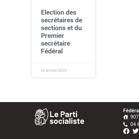
Election des
secrétaires de
sections et du
Premier
secrétaire
Fédéral
16 février 2023
Fédérat
907
04 