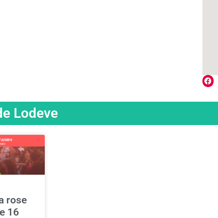
 de Lodeve
la rose
e 16