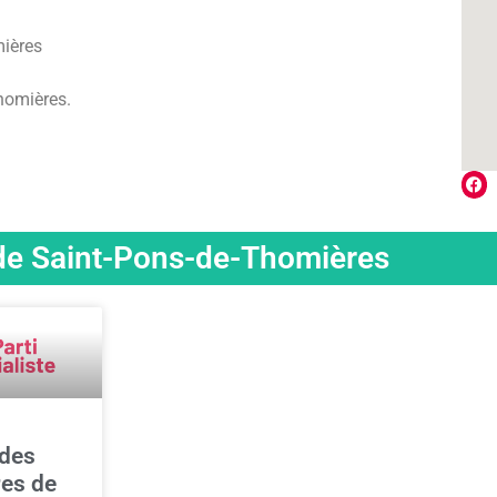
mières
homières.
s de Saint-Pons-de-Thomières
 des
res de