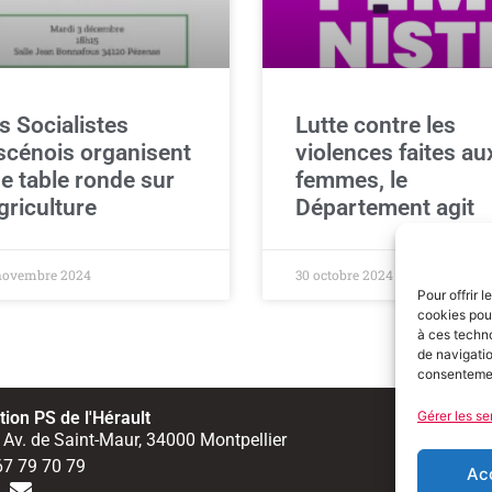
s Socialistes
Lutte contre les
scénois organisent
violences faites au
e table ronde sur
femmes, le
agriculture
Département agit
novembre 2024
30 octobre 2024
Pour offrir 
cookies pour
à ces techn
de navigatio
consentement
ion PS de l'Hérault
Gérer les se
Men
 Av. de Saint-Maur, 34000 Montpellier
67 79 70 79
Ac