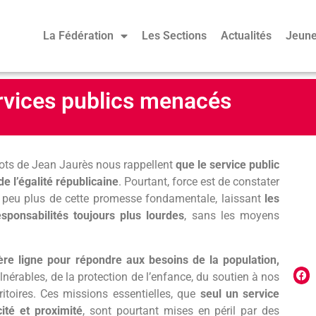
La Fédération
Les Sections
Actualités
Jeune
rvices publics menacés
s mots de Jean Jaurès nous rappellent
que le service public
de l’égalité républicaine
. Pourtant, force est de constater
 peu plus de cette promesse fondamentale, laissant
les
responsabilités toujours plus lourdes
, sans les moyens
ière ligne pour répondre aux besoins de la population,
nérables, de la protection de l’enfance, du soutien à nos
toires. Ces missions essentielles, que
seul un service
ité et proximité
, sont pourtant mises en péril par des