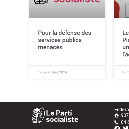
Pour la défense des
Le
services publics
Pi
menacés
un
l’
19 décembre 2024
26 
Fédérat
907
04 