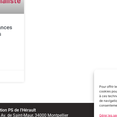
ances
s
Pour offrir 
cookies pour
à ces techn
de navigatio
consentement
ion PS de l'Hérault
Men
 Av. de Saint-Maur, 34000 Montpellier
Gérer les se