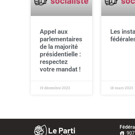
Appel aux
Les inst
parlementaires
fédérale
de la majorité
présidentielle :
respectez
votre mandat !
19 décembre 2023
18 mars 2023
Fédérat
907