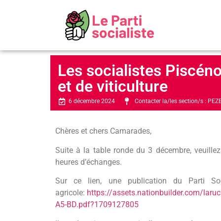
Les socialistes Piscéno
et de viticulture
6 décembre 2024
Contacter la/les section/s :
PEZ
Chères et chers Camarades,
Suite à la table ronde du 3 décembre, veuille
heures d’échanges.
Sur ce lien, une publication du Parti So
agricole:
https://assets.nationbuilder.com/lar
A5-BD.pdf?1709127805