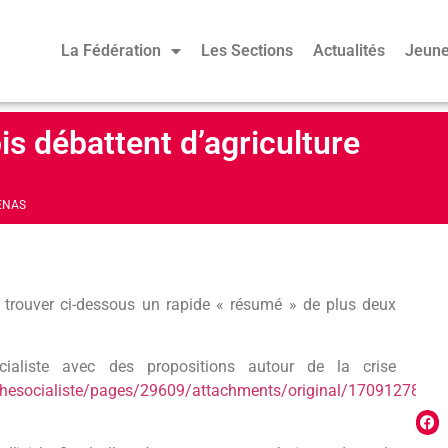
La Fédération
Les Sections
Actualités
Jeune
is débattent d’agriculture
ENAS
z trouver ci-dessous un rapide « résumé » de plus deux
cialiste avec des propositions autour de la crise
uchesocialiste/pages/29609/attachments/original/1709127805/