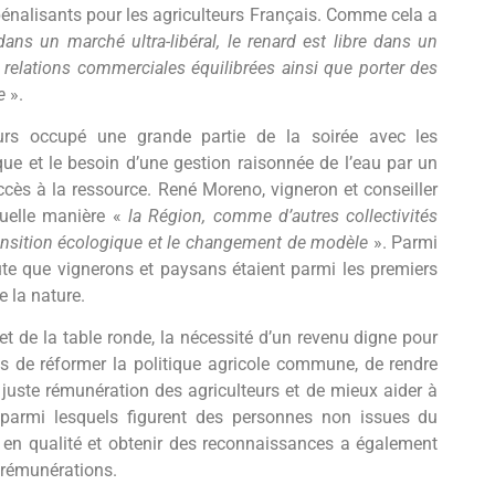
pénalisants pour les agriculteurs Français. Comme cela a
d
ans un marché ultra-libéral, le renard est libre dans un
es relations commerciales équilibrées ainsi que porter des
e
».
eurs occupé une grande partie de la soirée avec les
ue et le besoin d’une gestion raisonnée de l’eau par un
ccès à la ressource. René Moreno, vigneron et conseiller
quelle manière «
la Région, comme d’autres collectivités
ransition écologique et le changement de modèle
». Parmi
oute que vignerons et paysans étaient parmi les premiers
e la nature.
et de la table ronde, la nécessité d’un revenu digne pour
ns de réformer la politique agricole commune, de rendre
la juste rémunération des agriculteurs et de mieux aider à
rs parmi lesquels figurent des personnes non issues du
r en qualité et obtenir des reconnaissances a également
 rémunérations.